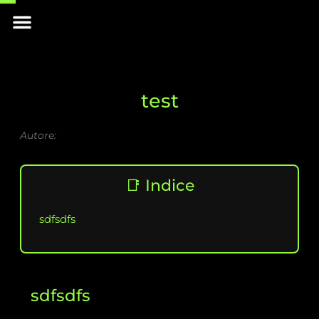
Skip
Menu
to
INIZIA IL VIAGGIO
content
test
Autore:
📑 Indice
sdfsdfs
sdfsdfs