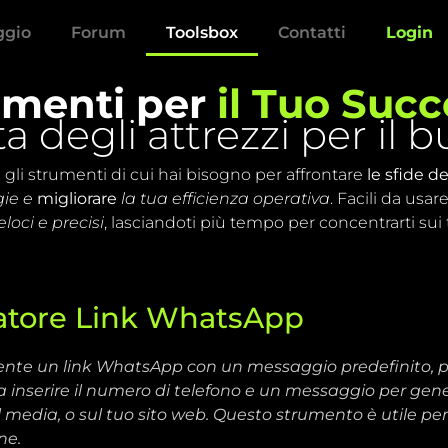
aggio
Forum
Toolsbox
Contatti
Login
umenti per
il Tuo Suc
a degli attrezzi per il 
ti gli strumenti di cui hai bisogno per affrontare
le sfide d
gie e
migliorare
la tua efficienza operativa
. Facili da usar
eloci e precisi
, lasciandoti più tempo per concentrarti sui t
atore Link WhatsApp
ente un link WhatsApp con un messaggio predefinito, per
ta inserire il numero di telefono e un messaggio per gen
l media, o sul tuo sito web. Questo strumento è utile per
ne.