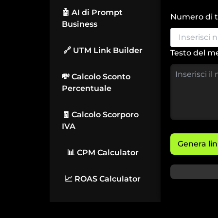
🤖 AI di Prompt
Numero di t
Business
🔗 UTM Link Builder
Testo del me
💸 Calcolo Sconto
Percentuale
🧾 Calcolo Scorporo
IVA
Genera li
📊 CPM Calculator
📈 ROAS Calculator