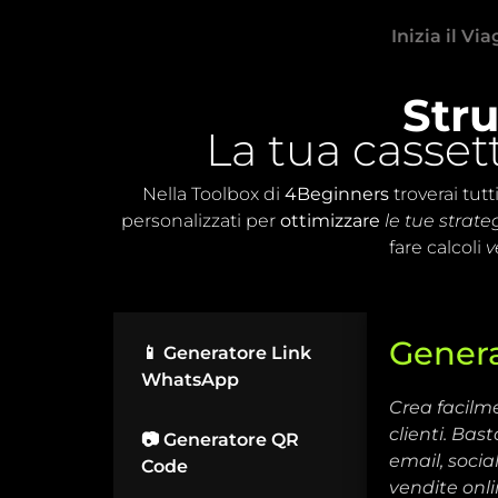
Skip
Inizia il Vi
to
content
Str
La tua cassett
Nella Toolbox di
4Beginners
troverai tut
personalizzati per
ottimizzare
le tue strate
fare calcoli
v
Gener
📱 Generatore Link
WhatsApp
Crea facilm
clienti. Bas
📷 Generatore QR
email, socia
Code
vendite onli