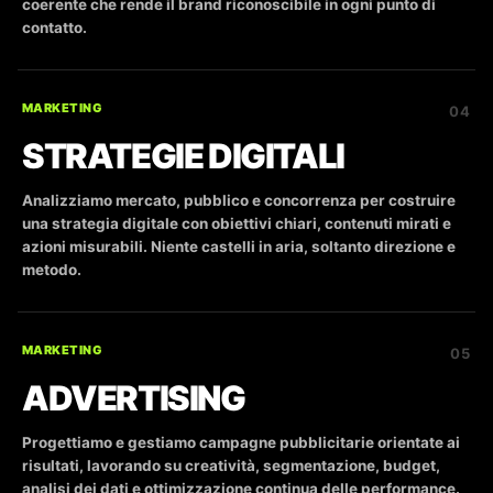
coerente che rende il brand riconoscibile in ogni punto di
contatto.
MARKETING
04
STRATEGIE DIGITALI
Analizziamo mercato, pubblico e concorrenza per costruire
una strategia digitale con obiettivi chiari, contenuti mirati e
azioni misurabili. Niente castelli in aria, soltanto direzione e
metodo.
MARKETING
05
ADVERTISING
Progettiamo e gestiamo campagne pubblicitarie orientate ai
risultati, lavorando su creatività, segmentazione, budget,
analisi dei dati e ottimizzazione continua delle performance.