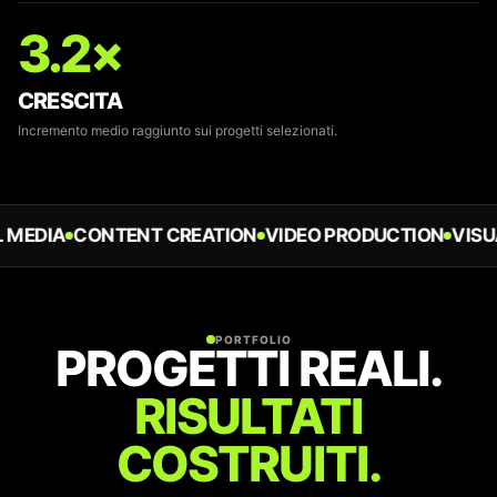
3.2×
CRESCITA
Incremento medio raggiunto sui progetti selezionati.
DIA
CONTENT CREATION
VIDEO PRODUCTION
VISUAL 
PORTFOLIO
PROGETTI REALI.
RISULTATI
COSTRUITI.