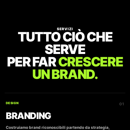
SERVIZI
TUTTO CIÒ CHE
SERVE
PER FAR
CRESCERE
UN BRAND.
DESIGN
01
BRANDING
Costruiamo brand riconoscibili partendo da strategia,