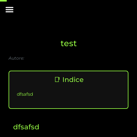
Skip
Menu
to
INIZIA IL VIAGGIO
content
test
Autore:
📑 Indice
dfsafsd
dfsafsd