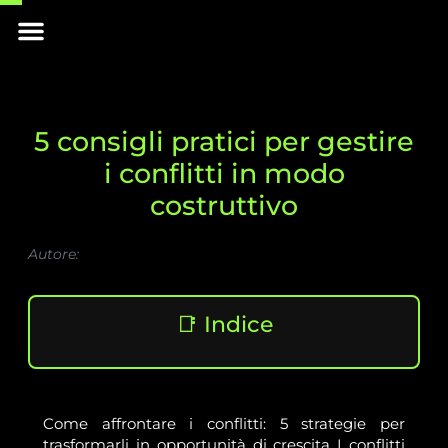
Skip
Menu
to
INIZIA IL VIAGGIO
content
5 consigli pratici per gestire
i conflitti in modo
costruttivo
Autore:
📑 Indice
Come affrontare i conflitti: 5 strategie per
trasformarli in opportunità di crescita I conflitti