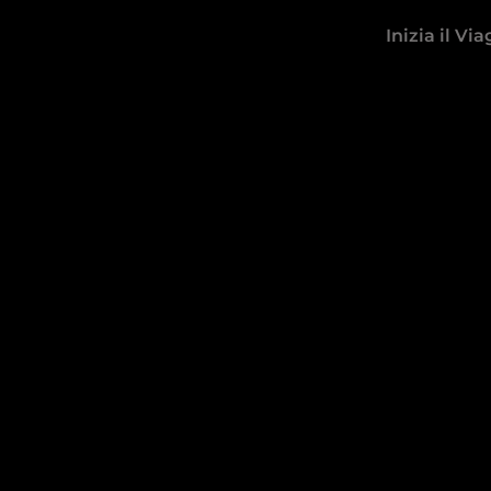
Skip
Inizia il Vi
to
content